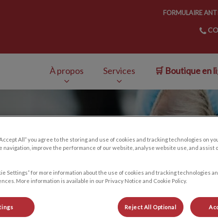
FORMULAIRE ANTI
CO
ceville
À propos
Services
🛒 Boutique en l
v.Search.Label
“Accept All” you agree to the storing and use of cookies and tracking technologies on yo
 navigation, improve the performance of our website, analyse website use, and assist 
ie Settings” for more information about the use of cookies and tracking technologies an
et chatons
nces. More information is available in our Privacy Notice and Cookie Policy.
tings
Reject All Optional
Acc