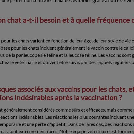
r une protection contre les maladies évitables grâce à notre servic
n chat a-t-il besoin et à quelle fréquence d
ur les chats varient en fonction de leur âge, de leur style de vie 
ase pour les chats incluent généralement le vaccin contre le calicivi
irus de la panleucopénie féline et la leucose féline. Les vaccins so
 chez le vétérinaire et doivent être suivis par des rappels réguliers
sques associés aux vaccins pour les chats, 
tions indésirables après la vaccination ?
nt généralement considérés comme sûrs et efficaces, mais comme 
réactions indésirables. Les réactions les plus courantes incluent une 
 temporaire et une perte d'appétit. Dans de rares cas, des réactions
 cas sont extrêmement rares. Notre équipe vétérinaire est formée p