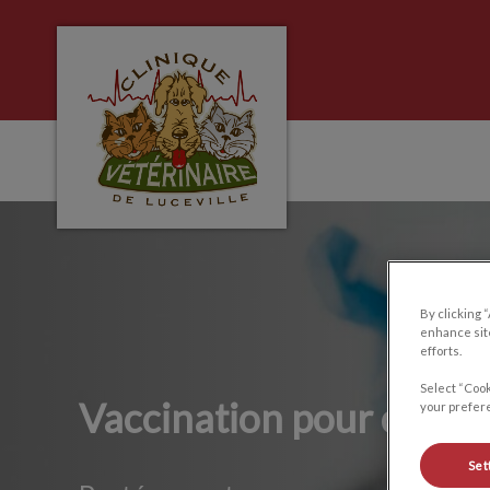
Page d'accueil de Clinique Vétérinaire de Lu
IvcPractices.HeaderNa
By clicking 
enhance site
efforts.
Select “Cook
Vaccination pour chats 
your prefere
Set