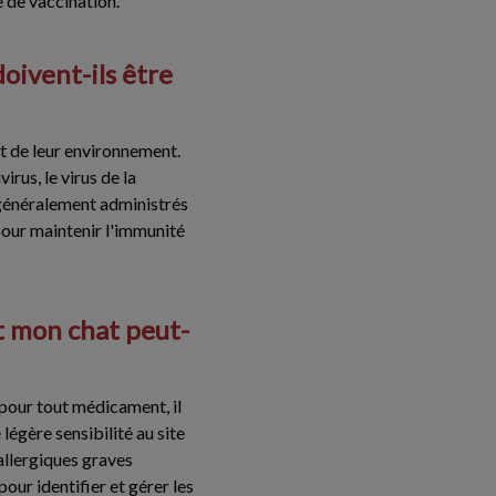
e de vaccination.
oivent-ils être
et de leur environnement.
rus, le virus de la
nt généralement administrés
 pour maintenir l'immunité
et mon chat peut-
pour tout médicament, il
légère sensibilité au site
 allergiques graves
our identifier et gérer les