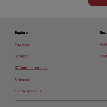
Explorer
Resp
À propos
Poli
Services
Poli
🛒 Boutique en ligne
Urgence
Contactez-nous