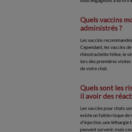
nous engageons à lui offri
Quels vaccins mo
administrés ?
Les vaccins recommandés po
Cependant, les vaccins de b
rhinotrachéite féline, le v
lors des premières visites
de votre chat.
Quels sont les ri
il avoir des réac
Les vaccins pour chats so
existe un faible risque de 
d'injection, une léthargie
peuvent survenir, mais ces