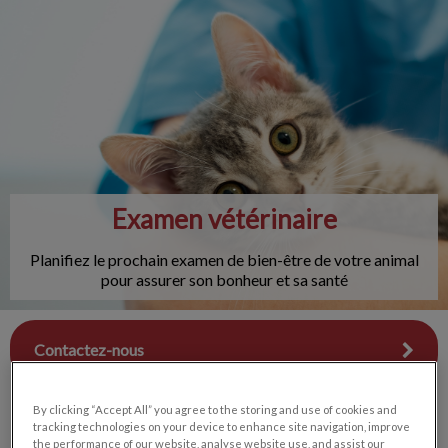
IvcPractices.HeaderNav.Search.Label
Envoyer
Examen vétérinaire
Planifiez le prochain examen de bien-être de votre animal
pour assurer son bonheur et sa santé
Contactez-nous
By clicking “Accept All” you agree to the storing and use of cookies and
tracking technologies on your device to enhance site navigation, improve
the performance of our website, analyse website use, and assist our